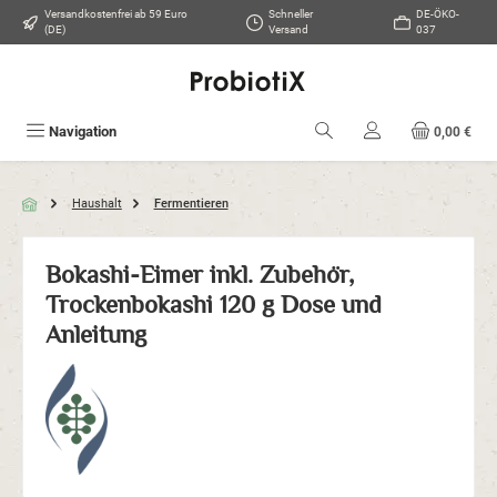
Versandkostenfrei ab 59 Euro
Schneller
DE-ÖKO-
Zum Hauptinhalt springen
(DE)
Versand
037
Navigation
0,00 €
Haushalt
Fermentieren
Bokashi-Eimer inkl. Zubehör,
Trockenbokashi 120 g Dose und
Anleitung