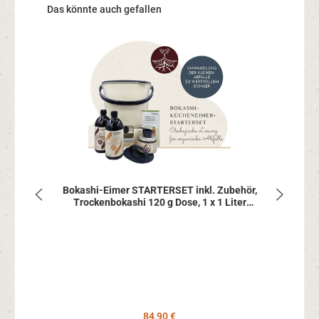
Produktgalerie überspringen
Das könnte auch gefallen
Bokashi-Eimer STARTERSET inkl. Zubehör,
Mik
Trockenbokashi 120 g Dose, 1 x 1 Liter
MikroVeda Terra und 1 x 1 Liter MikroVeda
Balance House
Regulärer Preis:
84,90 €