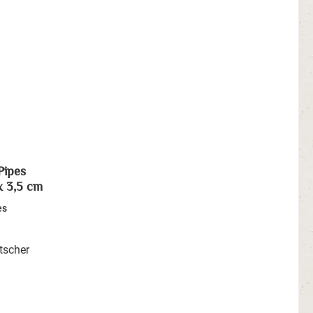
Pipes
x 3,5 cm
es
tscher