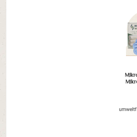
Mikr
Mikr
umweltf