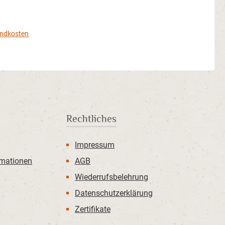
reis:
sandkosten
b
Rechtliches
Impressum
rmationen
AGB
Wiederrufsbelehrung
Datenschutzerklärung
Zertifikate