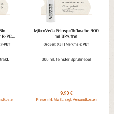
Bio
MikroVeda Feinsprühflasche 300
er R-PET
ml BPA frei
:
r-PET
Größen:
0,3 l
|
Merkmale:
PET
rakt,
300 ml, feinster Sprühnebel
reis:
Regulärer Preis:
9,90 €
sandkosten
Preise inkl. MwSt. zzgl. Versandkosten
b
In den Warenkorb