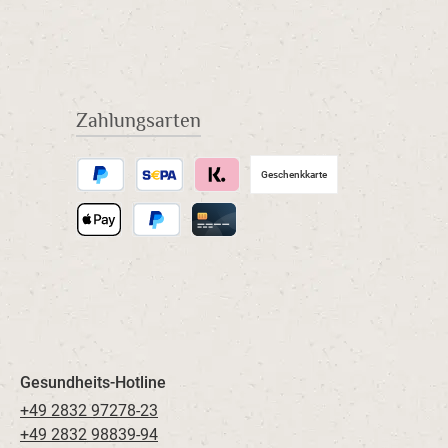
Zahlungsarten
Geschenkkarte
Später Bezahlen
SEPA Lastschrift
Klarna
Apple Pay
PayPal
Kreditkarte
Gesundheits-Hotline
+49 2832 97278-23
+49 2832 98839-94