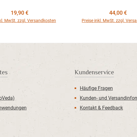
Regulärer Preis:
Regulärer P
19,90 €
44,00 €
nkl. MwSt. zzgl. Versandkosten
Preise inkl. MwSt. zzgl. Ver
In den Warenkorb
In den Warenkor
tes
Kundenservice
Häufige Fragen
roVeda)
Kunden- und Versandinfo
Anwendungen
Kontakt & Feedback