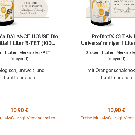
eda BALANCE HOUSE Bio
ProBiotiX CLEAN 
ttel 1 Liter R-PET (100%
Universalreiniger 1 Lit
recycelt)
(100% recycelt)
n:
1 Liter
|
Merkmale:
r-PET
Größen:
1 Liter
|
Merkmale
(recycelt)
(recycelt)
ologisch, umwelt- und
mit Orangenschalenext
hautfreundlich
hautfreundlich
Regulärer Preis:
Regulärer P
10,90 €
10,90 €
nkl. MwSt. zzgl. Versandkosten
Preise inkl. MwSt. zzgl. Ver
In den Warenkorb
In den Warenkor