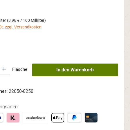
s:
liter
(3,96 € / 100 Milliliter)
St. zzgl. Versandkosten
ählen
 Gib den gewünschten Wert ein oder benutze die Schaltflächen um die An
Flasche
In den Warenkorb
mer:
22050-0250
ngsarten:
Geschenkkarte
len
Lastschrift
Klarna
Apple Pay
PayPal
Kreditkarte