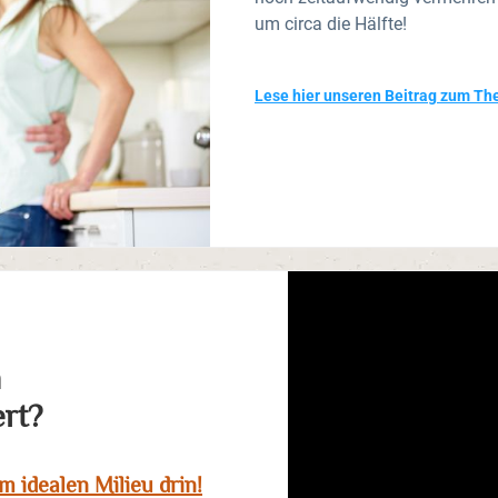
um circa die Hälfte!
Lese hier unseren Beitrag zum 
n
rt?
im idealen Milieu drin!