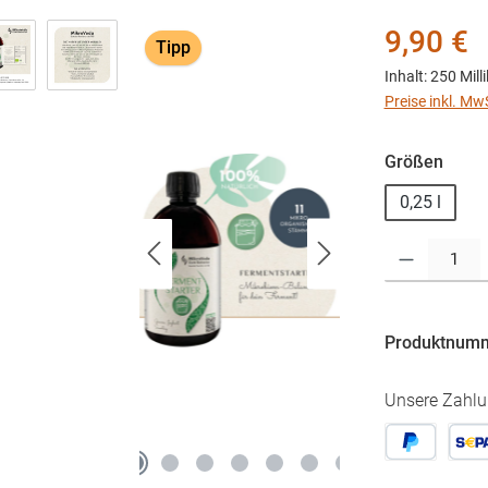
Regulärer Prei
9,90 €
Tipp
Inhalt:
250 Milli
Preise inkl. Mw
ausw
Größen
0,25 l
Produkt Anzahl:
Produktnum
Unsere Zahlu
Später Bezah
SEPA 