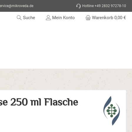
ervice@mikroveda.de
Hotline
+49 2832 97278-10
Suche
Mein Konto
Warenkorb
0,00 €
e 250 ml Flasche