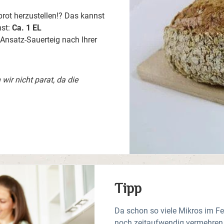
gbrot herzustellen!? Das kannst
hst:
Ca. 1 EL
Ansatz-Sauerteig nach Ihrer
wir nicht parat, da die
Tipp
Da schon so viele Mikros im Fer
noch zeitaufwendig vermehren m