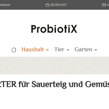
 Versand
DE-ÖKO-037
s
Haushalt
Tier
Garten
R für Sauerteig und Gemüs