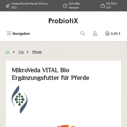
Versandkostenfrei ab 59 Euro
Schneller
DE-ÖKO-
Zum Hauptinhalt springen
(DE)
Versand
037
Navigation
0,00 €
Tier
Pferde
MikroVeda VITAL Bio
Ergänzungsfutter für Pferde