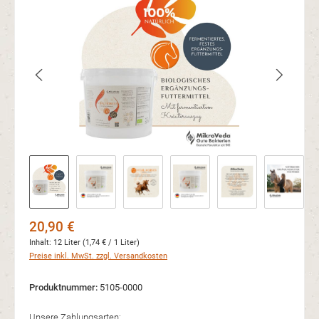
Bildergalerie überspringen
Regulärer Preis:
20,90 €
Inhalt:
12 Liter
(1,74 € / 1 Liter)
Preise inkl. MwSt. zzgl. Versandkosten
Produktnummer:
5105-0000
Unsere Zahlungsarten: