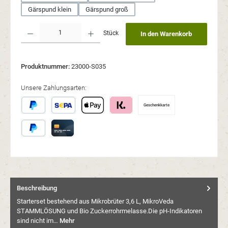
Gärspund klein
Gärspund groß
Produkt Anzahl: Gib den gewünschten Wert ein oder benutze die Schaltflächen um 
Stück
In den Warenkorb
Produktnummer:
23000-S035
Unsere Zahlungsarten:
Geschenkkarte
Später Bezahlen
SEPA Lastschrift
Apple Pay
Klarna
PayPal
Kreditkarte
Beschreibung
Starterset bestehend aus Mikrobrüter 3,6 L, MikroVeda
STAMMLÖSUNG und Bio Zuckerrohrmelasse.Die pH-Indikatoren
sind nicht im…
Mehr