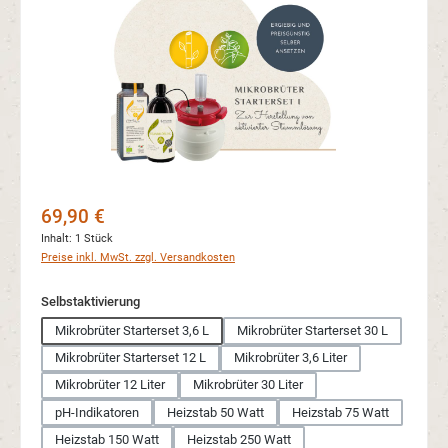
Regulärer Preis:
69,90 €
Inhalt:
1 Stück
Preise inkl. MwSt. zzgl. Versandkosten
auswählen
Selbstaktivierung
Mikrobrüter Starterset 3,6 L
Mikrobrüter Starterset 30 L
Mikrobrüter Starterset 12 L
Mikrobrüter 3,6 Liter
Mikrobrüter 12 Liter
Mikrobrüter 30 Liter
pH-Indikatoren
Heizstab 50 Watt
Heizstab 75 Watt
Heizstab 150 Watt
Heizstab 250 Watt