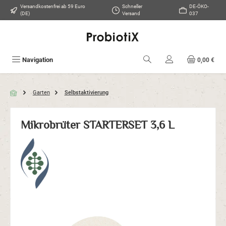
Versandkostenfrei ab 59 Euro
Schneller
DE-ÖKO-
Zum Hauptinhalt springen
(DE)
Versand
037
Navigation
0,00 €
Garten
Selbstaktivierung
Mikrobrüter STARTERSET 3,6 L
Bildergalerie überspringen